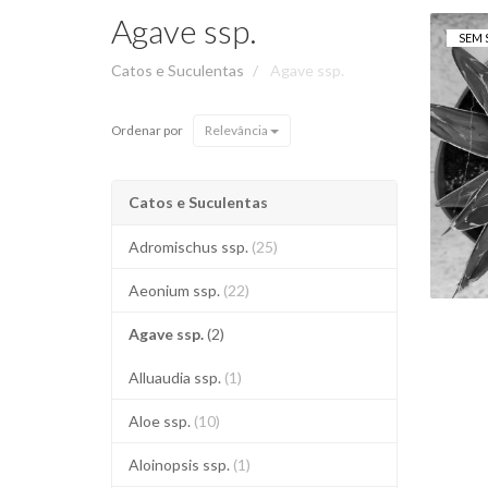
Agave ssp.
SEM 
Catos e Suculentas
Agave ssp.
Ordenar por
Relevância
Catos e Suculentas
Adromischus ssp.
(25)
Aeonium ssp.
(22)
Agave ssp.
(2)
Alluaudia ssp.
(1)
Aloe ssp.
(10)
Aloinopsis ssp.
(1)