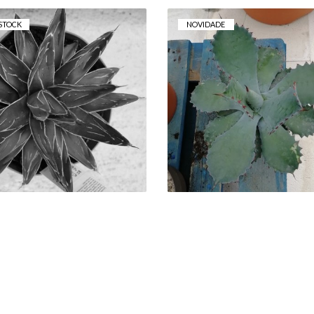
STOCK
NOVIDADE
AGAVE VICTORIA
AGAVE POTATORU
REGINAE V.15CM
V.17CM
4,50 €
12,00 €